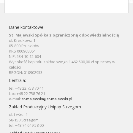
Dane kontaktowe
St. Majewski Spółka z ograniczoną odpowiedzialnością
ul. Kredkowa 1
05-800 Pruszków
KRS 000968064
NIP: 534-10-12-604
Wysokość kapitału zakładowego 1 462 500,00 zł opłacony w
całości
REGON: 010902953
Centrala:
tel. +48 22 758 70 41
fax: +48 22 758 76 21
e-mail:
st-majewski@st-majewski.pl
Zakład Produkcyjny Unipap Strzegom
ul. Leśna 1
58-150 Strzegom
tel. +48 74 649 58 00