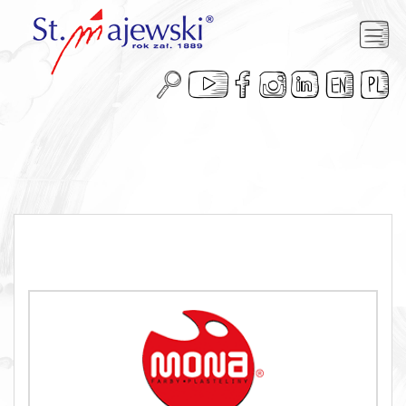
Przejdź
do
treści





