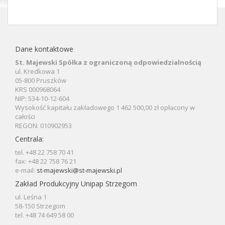
Dane kontaktowe
St. Majewski Spółka z ograniczoną odpowiedzialnością
ul. Kredkowa 1
05-800 Pruszków
KRS 000968064
NIP: 534-10-12-604
Wysokość kapitału zakładowego 1 462 500,00 zł opłacony w
całości
REGON: 010902953
Centrala:
tel. +48 22 758 70 41
fax: +48 22 758 76 21
e-mail:
st-majewski@st-majewski.pl
Zakład Produkcyjny Unipap Strzegom
ul. Leśna 1
58-150 Strzegom
tel. +48 74 649 58 00