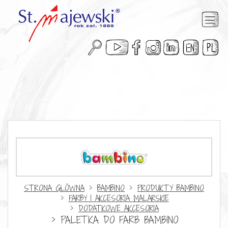
Przejdź
do
treści






STRONA GŁÓWNA
BAMBINO
PRODUKTY BAMBINO
FARBY I AKCESORIA MALARSKIE
DODATKOWE AKCESORIA
PALETKA DO FARB BAMBINO